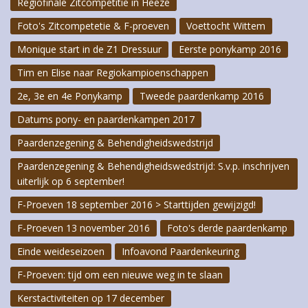
Regiofinale Zitcompetitie in Heeze
Foto's Zitcompetetie & F-proeven
Voettocht Wittem
Monique start in de Z1 Dressuur
Eerste ponykamp 2016
Tim en Elise naar Regiokampioenschappen
2e, 3e en 4e Ponykamp
Tweede paardenkamp 2016
Datums pony- en paardenkampen 2017
Paardenzegening & Behendigheidswedstrijd
Paardenzegening & Behendigheidswedstrijd: S.v.p. inschrijven
uiterlijk op 6 september!
F-Proeven 18 september 2016 > Starttijden gewijzigd!
F-Proeven 13 november 2016
Foto's derde paardenkamp
Einde weideseizoen
Infoavond Paardenkeuring
F-Proeven: tijd om een nieuwe weg in te slaan
Kerstactiviteiten op 17 december