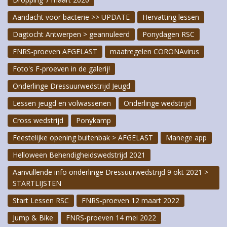
Aandacht voor bacterie >> UPDATE
Hervatting lessen
Dagtocht Antwerpen > geannuleerd
Ponydagen RSC
FNRS-proeven AFGELAST
maatregelen CORONAvirus
Foto's F-proeven in de galerij!
Onderlinge Dressuurwedstrijd Jeugd
Lessen jeugd en volwassenen
Onderlinge wedstrijd
Cross wedstrijd
Ponykamp
Feestelijke opening buitenbak > AFGELAST
Manege app
Helloween Behendigheidswedstrijd 2021
Aanvullende info onderlinge Dressuurwedstrijd 9 okt 2021 >
STARTLIJSTEN
Start Lessen RSC
FNRS-proeven 12 maart 2022
Jump & Bike
FNRS-proeven 14 mei 2022