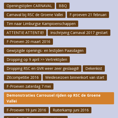
Openingstijden CARNAVAL
BBQ
Carnaval bij RSC de Groene Vallei
F-proeven 21 februari
Tim naar Limburgse Kampioenschappen
ATTENTIE ATTENTIE!
Inschrijving Carnaval 2017 gestart
F-Proeven 20 maart 2016
Gewijzigde openings- en lestijden Paasdagen
Dropping op 9 april >> Vertrektijden
Dropping RSC en GVR weer zeer geslaagd!
Dekenkist
Zitcompetitie 2016
Weideseizoen binnenkort van start
F-Proeven zaterdag 7 mei
Demonstraties Carrousel rijden op RSC de Groene
Vallei
F-Proeven 19 juni 2016
Ruiterkamp juni 2016