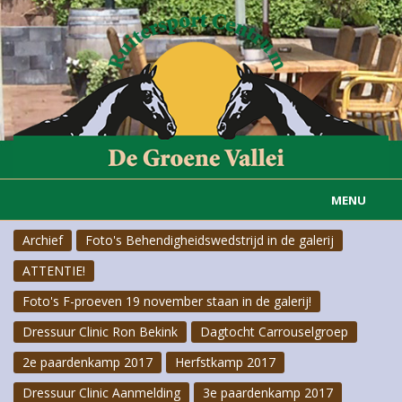
MENU
Archief
Foto's Behendigheidswedstrijd in de galerij
Home
ATTENTIE!
Informatie
Foto's F-proeven 19 november staan in de galerij!
Actueel
Dressuur Clinic Ron Bekink
Dagtocht Carrouselgroep
2e paardenkamp 2017
Herfstkamp 2017
Rijvereniging
Dressuur Clinic Aanmelding
3e paardenkamp 2017
Carousselgroep