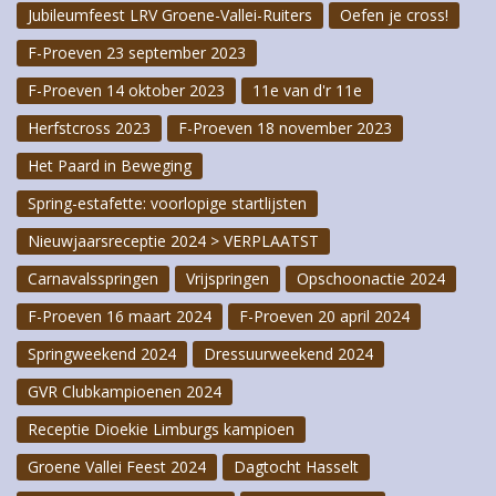
Jubileumfeest LRV Groene-Vallei-Ruiters
Oefen je cross!
F-Proeven 23 september 2023
F-Proeven 14 oktober 2023
11e van d'r 11e
Herfstcross 2023
F-Proeven 18 november 2023
Het Paard in Beweging
Spring-estafette: voorlopige startlijsten
Nieuwjaarsreceptie 2024 > VERPLAATST
Carnavalsspringen
Vrijspringen
Opschoonactie 2024
F-Proeven 16 maart 2024
F-Proeven 20 april 2024
Springweekend 2024
Dressuurweekend 2024
GVR Clubkampioenen 2024
Receptie Dioekie Limburgs kampioen
Groene Vallei Feest 2024
Dagtocht Hasselt