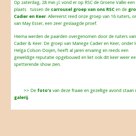
Op zaterdag, 28 mei j.l. vond er op RSC de Groene Vallei een 
plaats tussen de
carrousel groep van ons RSC
en de
gro
Cadier en Keer
. Allereerst reed onze groep van 16 ruiters, o
van May Esser, een zeer geslaagde proef.
Hierna werden de paarden overgenomen door de ruiters va
Cadier & Keer. De groep van Manege Cadier en Keer, onder l
Helga Colson-Doijen, heeft al jaren ervaring en reeds een
geweldige reputatie opgebouwd en liet ook dit keer weer e
spetterende show zien.
>> De
foto's
van deze fraaie en gezellige avond staan 
galerij
.