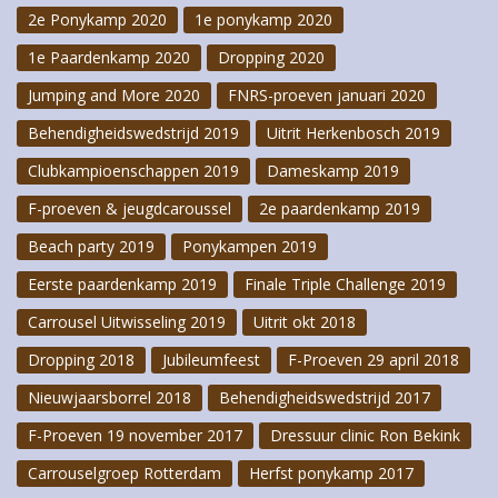
2e Ponykamp 2020
1e ponykamp 2020
1e Paardenkamp 2020
Dropping 2020
Jumping and More 2020
FNRS-proeven januari 2020
Behendigheidswedstrijd 2019
Uitrit Herkenbosch 2019
Clubkampioenschappen 2019
Dameskamp 2019
F-proeven & jeugdcaroussel
2e paardenkamp 2019
Beach party 2019
Ponykampen 2019
Eerste paardenkamp 2019
Finale Triple Challenge 2019
Carrousel Uitwisseling 2019
Uitrit okt 2018
Dropping 2018
Jubileumfeest
F-Proeven 29 april 2018
Nieuwjaarsborrel 2018
Behendigheidswedstrijd 2017
F-Proeven 19 november 2017
Dressuur clinic Ron Bekink
Carrouselgroep Rotterdam
Herfst ponykamp 2017