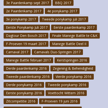
3e Paardenkamp sept 2017
BBQ 2017
2e Paardenkamp 2017
4e ponykamp 2017
3e ponykamp 2017
Tweede ponykamp juli 2017
Eerste Ponykamp Juli 2017
Eerste paardenkamp 2017
Dagtour Den Bosch 2017
Finale Manege Battle te C&K
F-Proeven 19 maart 2017
Manege Battle Deel II
Carnaval 2017
Carnavals Duo-Springen 2017
Manege Battle februari 2017
Kerstspringen 2016
Derde paardenkamp 2016
Zegening & Behendigheid
Tweede paardenkamp 2016
Vierde ponykamp 2016
Derde ponykamp 2016
Tweede ponykamp 2016
Eerste ponykamp 2016
Voettocht Wittem 2016
Zitcompetitie 2016
F-Proeven 19 juni 2016