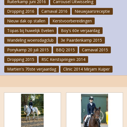
Ruiterkamp juni 2016
Carrousel Uitwisseling
Dropping 2016
Carnaval 2016
Nieuwjaarsreceptie
Nieuw dak op stallen
Kerstvoorbereidingen
Topas bij huwelijk Evelien
Boy's 60e verjaardag
Wandeling woensdagclub
3e Paardenkamp 2015
Ponykamp 20 juli 2015
BBQ 2015
Carnaval 2015
Dropping 2015
RSC Kerstspringen 2014
Martien's 70ste verjaardag
Clinic 2014 Mirjam Kuiper