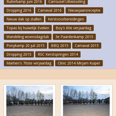
Ruiterkamp juni 2016
Carrousel Uitwisseling
Dropping 2016
Carnaval 2016
Nieuwjaarsreceptie
Nieuw dak op stallen
Kerstvoorbereidingen
Topas bij huwelijk Evelien
Boy's 60e verjaardag
Wandeling woensdagclub
3e Paardenkamp 2015
Ponykamp 20 juli 2015
BBQ 2015
Carnaval 2015
Dropping 2015
RSC Kerstspringen 2014
Martien's 70ste verjaardag
Clinic 2014 Mirjam Kuiper