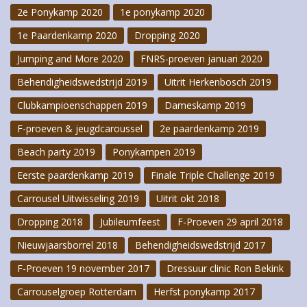
2e Ponykamp 2020
1e ponykamp 2020
1e Paardenkamp 2020
Dropping 2020
Jumping and More 2020
FNRS-proeven januari 2020
Behendigheidswedstrijd 2019
Uitrit Herkenbosch 2019
Clubkampioenschappen 2019
Dameskamp 2019
F-proeven & jeugdcaroussel
2e paardenkamp 2019
Beach party 2019
Ponykampen 2019
Eerste paardenkamp 2019
Finale Triple Challenge 2019
Carrousel Uitwisseling 2019
Uitrit okt 2018
Dropping 2018
Jubileumfeest
F-Proeven 29 april 2018
Nieuwjaarsborrel 2018
Behendigheidswedstrijd 2017
F-Proeven 19 november 2017
Dressuur clinic Ron Bekink
Carrouselgroep Rotterdam
Herfst ponykamp 2017