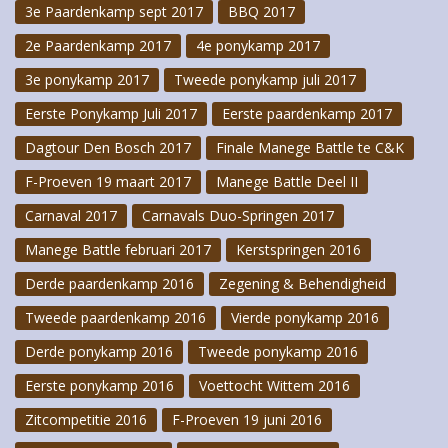
3e Paardenkamp sept 2017
BBQ 2017
2e Paardenkamp 2017
4e ponykamp 2017
3e ponykamp 2017
Tweede ponykamp juli 2017
Eerste Ponykamp Juli 2017
Eerste paardenkamp 2017
Dagtour Den Bosch 2017
Finale Manege Battle te C&K
F-Proeven 19 maart 2017
Manege Battle Deel II
Carnaval 2017
Carnavals Duo-Springen 2017
Manege Battle februari 2017
Kerstspringen 2016
Derde paardenkamp 2016
Zegening & Behendigheid
Tweede paardenkamp 2016
Vierde ponykamp 2016
Derde ponykamp 2016
Tweede ponykamp 2016
Eerste ponykamp 2016
Voettocht Wittem 2016
Zitcompetitie 2016
F-Proeven 19 juni 2016