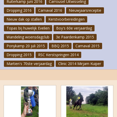
Ruiterkamp juni 2016
Carrousel Uitwisseling
Dropping 2016
Carnaval 2016
Nieuwjaarsreceptie
Nieuw dak op stallen
Kerstvoorbereidingen
Topas bij huwelijk Evelien
Boy's 60e verjaardag
Wandeling woensdagclub
3e Paardenkamp 2015
Ponykamp 20 juli 2015
BBQ 2015
Carnaval 2015
Dropping 2015
RSC Kerstspringen 2014
Martien's 70ste verjaardag
Clinic 2014 Mirjam Kuiper