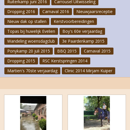
Ruiterkamp juni 2016
Carrousel Uitwisseling
Dropping 2016
Carnaval 2016
Nieuwjaarsreceptie
Nieuw dak op stallen
Kerstvoorbereidingen
Topas bij huwelijk Evelien
Boy's 60e verjaardag
Wandeling woensdagclub
3e Paardenkamp 2015
Ponykamp 20 juli 2015
BBQ 2015
Carnaval 2015
Dropping 2015
RSC Kerstspringen 2014
Martien's 70ste verjaardag
Clinic 2014 Mirjam Kuiper