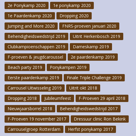
2e Ponykamp 2020
1e ponykamp 2020
1e Paardenkamp 2020
Dropping 2020
Jumping and More 2020
FNRS-proeven januari 2020
Behendigheidswedstrijd 2019
Uitrit Herkenbosch 2019
Clubkampioenschappen 2019
Dameskamp 2019
F-proeven & jeugdcaroussel
2e paardenkamp 2019
Beach party 2019
Ponykampen 2019
Eerste paardenkamp 2019
Finale Triple Challenge 2019
Carrousel Uitwisseling 2019
Uitrit okt 2018
Dropping 2018
Jubileumfeest
F-Proeven 29 april 2018
Nieuwjaarsborrel 2018
Behendigheidswedstrijd 2017
F-Proeven 19 november 2017
Dressuur clinic Ron Bekink
Carrouselgroep Rotterdam
Herfst ponykamp 2017