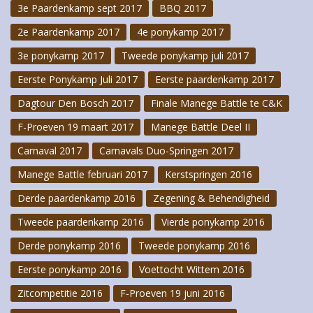
3e Paardenkamp sept 2017
BBQ 2017
2e Paardenkamp 2017
4e ponykamp 2017
3e ponykamp 2017
Tweede ponykamp juli 2017
Eerste Ponykamp Juli 2017
Eerste paardenkamp 2017
Dagtour Den Bosch 2017
Finale Manege Battle te C&K
F-Proeven 19 maart 2017
Manege Battle Deel II
Carnaval 2017
Carnavals Duo-Springen 2017
Manege Battle februari 2017
Kerstspringen 2016
Derde paardenkamp 2016
Zegening & Behendigheid
Tweede paardenkamp 2016
Vierde ponykamp 2016
Derde ponykamp 2016
Tweede ponykamp 2016
Eerste ponykamp 2016
Voettocht Wittem 2016
Zitcompetitie 2016
F-Proeven 19 juni 2016