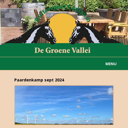
MENU
Home
Paardenkamp sept 2024
Informatie
Actueel
Rijvereniging
Carousselgroep