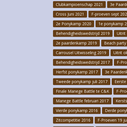
Clubkampioenschap 2021
3e Paar
Paardenweegscha
Cross Juni 2021
F-proeven sept 20
F-Proeven 21 ma
2e Ponykamp 2020
1e ponykamp 2
Behendigheidswedstrijd 2019
Opruimactie 202
Uitri
2e paardenkamp 2019
Beach party
Kerstactiviteite
Carrousel Uitwisseling 2019
Uitrit 
Behendigheidswedstrijd 2017
F-Pr
Herfst ponykamp 2017
3e Paarden
Tweede ponykamp juli 2017
Eerste
Finale Manege Battle te C&K
F-Pro
Manege Battle februari 2017
Kerst
Vierde ponykamp 2016
Derde pony
Zitcompetitie 2016
F-Proeven 19 ju