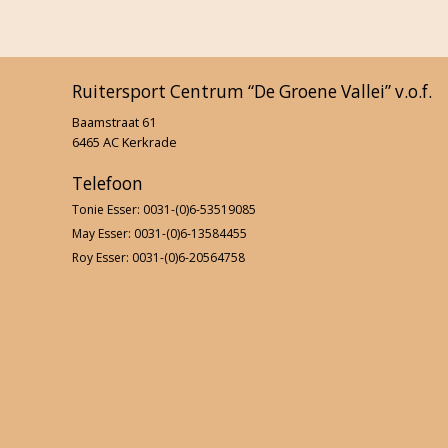
F-proeven sept 2020
5e Ponykamp 2020
Ruitersport Centrum “De Groene Vallei” v.o.f.
Baamstraat 61
4e Ponykamp 2020
6465 AC Kerkrade
3e Ponykamp 2020
Telefoon
Tonie Esser: 0031-(0)6-53519085
Dameskamp 2020
May Esser: 0031-(0)6-13584455
2e Ponykamp 2020
Roy Esser: 0031-(0)6-20564758
1e ponykamp 2020
1e Paardenkamp 2020
Dropping 2020
Jumping and More 2020