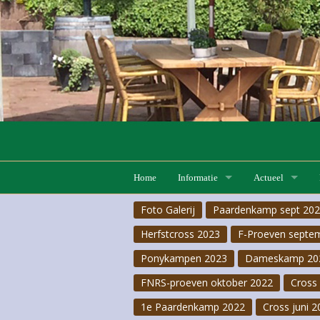
Home
Informatie
Actueel
Foto Galerij
Paardenkamp sept 20
Lessen
Lesaanbod
F-Proeven 20 ju
Herfstcross 2023
F-Proeven septe
Pensionstalling
Lesrooster
Hobby horse
Ponykampen 2023
Dameskamp 20
FNRS
Pas-de-deux 2026
FNRS-proeven oktober 2022
Cross 
1e Paardenkamp 2022
Cross juni 2
Pony- & Ruiterkampen
F-Proeven 18 apr