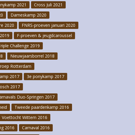
onykamp 2021
Cross Juli 2021
20
Dameskamp 2020
re 2020
FNRS-proeven januari 2020
2019
F-proeven & jeugdcaroussel
Triple Challenge 2019
18
Nieuwjaarsborrel 2018
groep Rotterdam
kamp 2017
3e ponykamp 2017
osch 2017
arnavals Duo-Springen 2017
heid
Tweede paardenkamp 2016
Voettocht Wittem 2016
ng 2016
Carnaval 2016