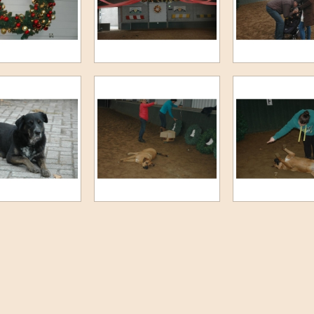
Jump and Bike 2022
F-Proeven maart 2022
Novemberkamp 2021
Clubkampioenschap 2021
3e Paardenkamp 2021
5e Ponykamp 2021
4e Ponykamp 2021
3e Ponykamp 2021
Cross Juli 2021
Cross Juni 2021