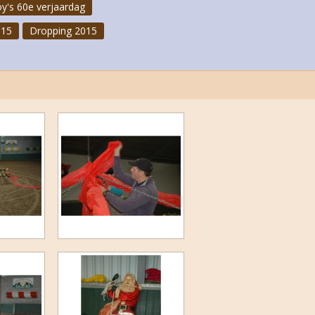
y's 60e verjaardag
015
Dropping 2015