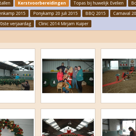
tallen
Kerstvoorbereidingen
Topas bij huwelijk Evelien
Bo
Carnaval 2023
enkamp 2015
Ponykamp 20 juli 2015
BBQ 2015
Carnaval 2
Clinic Jeannette Haazen
70ste verjaardag
Clinic 2014 Mirjam Kuiper
FNRS-proeven oktober 2022
Cross II 2022
Laatste paardenkamp 2022
Ponykampen 2022
Bakopening 2022
Speurtocht 2022
1e Paardenkamp 2022
Cross juni 2022