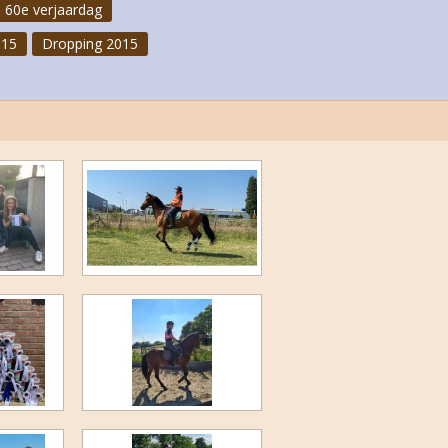
 60e verjaardag
015
Dropping 2015