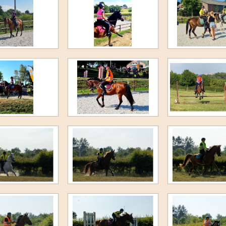
Jump and Bike 2022
F-Proeven maart 2022
Novemberkamp 2021
Clubkampioenschap 2021
3e Paardenkamp 2021
5e Ponykamp 2021
4e Ponykamp 2021
3e Ponykamp 2021
Cross Juli 2021
Cross Juni 2021