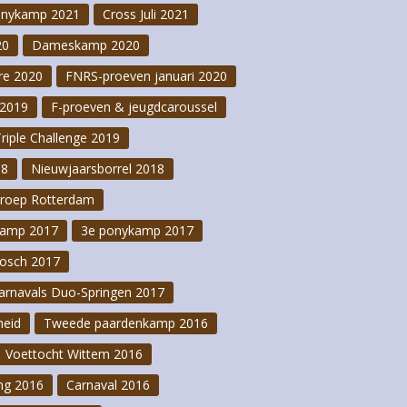
onykamp 2021
Cross Juli 2021
20
Dameskamp 2020
re 2020
FNRS-proeven januari 2020
2019
F-proeven & jeugdcaroussel
Triple Challenge 2019
18
Nieuwjaarsborrel 2018
groep Rotterdam
kamp 2017
3e ponykamp 2017
osch 2017
arnavals Duo-Springen 2017
heid
Tweede paardenkamp 2016
Voettocht Wittem 2016
ng 2016
Carnaval 2016