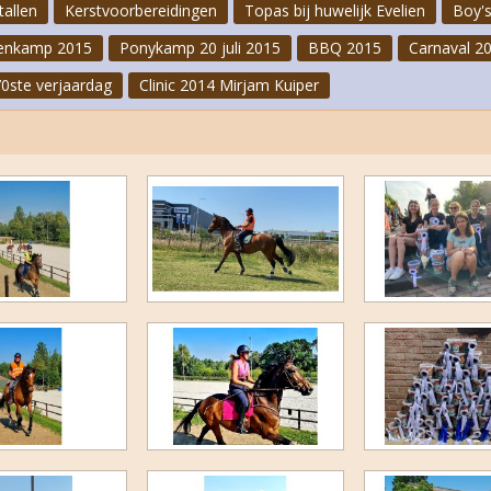
tallen
Kerstvoorbereidingen
Topas bij huwelijk Evelien
Boy's
Carnaval 2023
enkamp 2015
Ponykamp 20 juli 2015
BBQ 2015
Carnaval 2
Clinic Jeannette Haazen
70ste verjaardag
Clinic 2014 Mirjam Kuiper
FNRS-proeven oktober 2022
Cross II 2022
Laatste paardenkamp 2022
Ponykampen 2022
Bakopening 2022
Speurtocht 2022
1e Paardenkamp 2022
Cross juni 2022