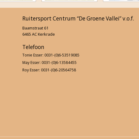
FNRS-proeven januari 2020
Ruitersport Centrum “De Groene Vallei” v.o.f.
Behendigheidswedstrijd 2019
Baamstraat 61
6465 AC Kerkrade
Uitrit Herkenbosch 2019
Telefoon
Clubkampioenschappen 2019
Tonie Esser: 0031-(0)6-53519085
May Esser: 0031-(0)6-13584455
Dameskamp 2019
Roy Esser: 0031-(0)6-20564758
F-proeven & jeugdcaroussel
2e paardenkamp 2019
Beach party 2019
Ponykampen 2019
Eerste paardenkamp 2019