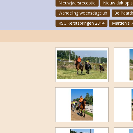
Nieuwjaarsreceptie
Nieuw dak op s
Wandeling woensdagclub
3e Paard
RSC Kerstspringen 2014
Martien's 