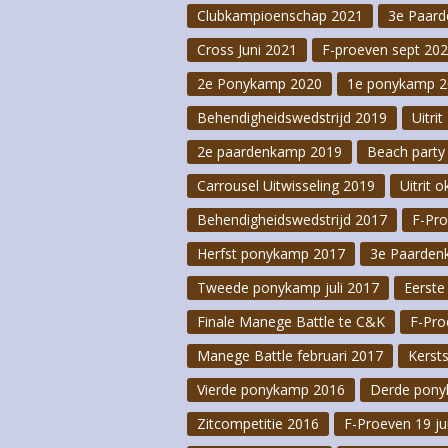
Clubkampioenschap 2021
3e Paar
Paardenweegscha
Cross Juni 2021
F-proeven sept 20
F-Proeven 21 ma
2e Ponykamp 2020
1e ponykamp 2
Behendigheidswedstrijd 2019
Opruimactie 202
Uitri
2e paardenkamp 2019
Beach party
Kerstactiviteite
Carrousel Uitwisseling 2019
Uitrit 
Behendigheidswedstrijd 2017
F-Pr
Herfst ponykamp 2017
3e Paarden
Tweede ponykamp juli 2017
Eerste
Finale Manege Battle te C&K
F-Pro
Manege Battle februari 2017
Kerst
Vierde ponykamp 2016
Derde pony
Zitcompetitie 2016
F-Proeven 19 ju