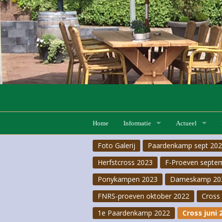
Home
Informatie
Actueel
Foto Galerij
Paardenkamp sept 20
Lessen
Lesaanbod
F-Proeven 20 ju
Herfstcross 2023
F-Proeven septe
Pensionstalling
Lesrooster
Hobby horse
Ponykampen 2023
Dameskamp 20
FNRS
Pas-de-deux 2026
FNRS-proeven oktober 2022
Cross 
1e Paardenkamp 2022
Cross juni 
Pony- & Ruiterkampen
F-Proeven 18 apr