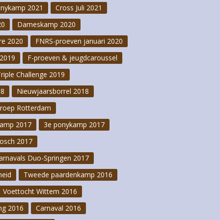
onykamp 2021
Cross Juli 2021
20
Dameskamp 2020
re 2020
FNRS-proeven januari 2020
2019
F-proeven & jeugdcaroussel
Triple Challenge 2019
18
Nieuwjaarsborrel 2018
groep Rotterdam
kamp 2017
3e ponykamp 2017
osch 2017
arnavals Duo-Springen 2017
heid
Tweede paardenkamp 2016
Voettocht Wittem 2016
ng 2016
Carnaval 2016