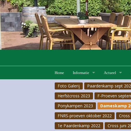
Home
Informatie
Actueel
Foto Galerij
Paardenkamp sept 20
Lessen
Lesaanbod
F-Proeven 20 ju
Herfstcross 2023
F-Proeven septe
Pensionstalling
Lesrooster
Hobby horse
Ponykampen 2023
Dameskamp 2
FNRS
Pas-de-deux 2026
FNRS-proeven oktober 2022
Cross 
1e Paardenkamp 2022
Cross juni 2
Pony- & Ruiterkampen
F-Proeven 18 apr