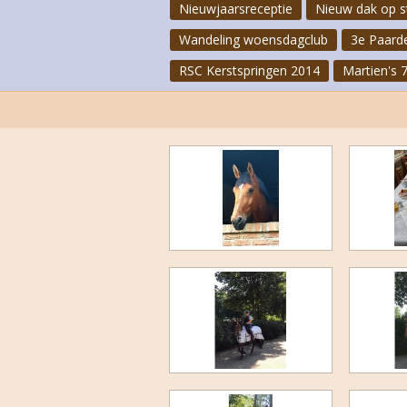
Nieuwjaarsreceptie
Nieuw dak op s
Wandeling woensdagclub
3e Paard
RSC Kerstspringen 2014
Martien's 