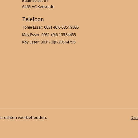
Baamstraat 61
6465 AC Kerkrade
F-proeven sept 2020
Telefoon
5e Ponykamp 2020
Tonie Esser: 0031-(0)6-53519085
May Esser: 0031-(0)6-13584455
4e Ponykamp 2020
Roy Esser: 0031-(0)6-20564758
3e Ponykamp 2020
Dameskamp 2020
2e Ponykamp 2020
1e ponykamp 2020
1e Paardenkamp 2020
le rechten voorbehouden.
Dis
Dropping 2020
Jumping and More 2020