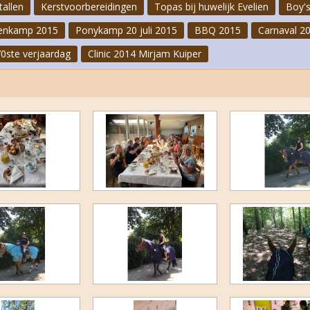
tallen
Kerstvoorbereidingen
Topas bij huwelijk Evelien
Boy's
Carnaval 2023
enkamp 2015
Ponykamp 20 juli 2015
BBQ 2015
Carnaval 2
Clinic Jeannette Haazen
70ste verjaardag
Clinic 2014 Mirjam Kuiper
FNRS-proeven oktober 2022
Cross II 2022
Laatste paardenkamp 2022
Ponykampen 2022
Bakopening 2022
Speurtocht 2022
1e Paardenkamp 2022
Cross juni 2022