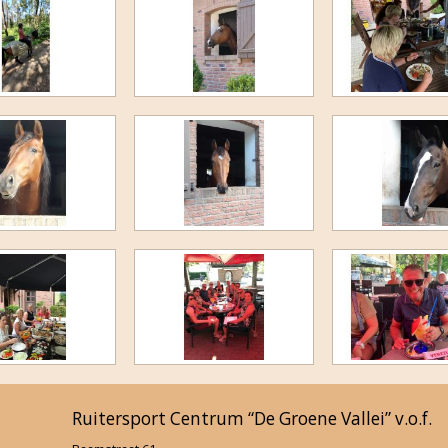
Jump and Bike 2022
F-Proeven maart 2022
Novemberkamp 2021
Clubkampioenschap 2021
3e Paardenkamp 2021
5e Ponykamp 2021
4e Ponykamp 2021
3e Ponykamp 2021
Cross Juli 2021
Ruitersport Centrum “De Groene Vallei” v.o.f.
Cross Juni 2021