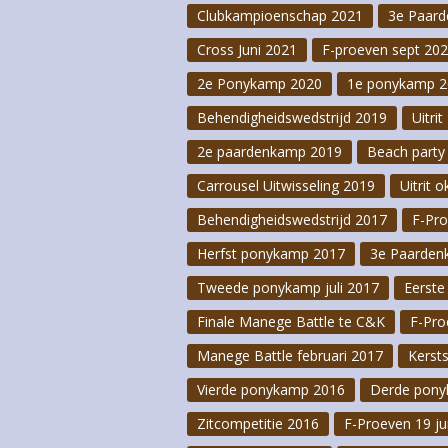
Clubkampioenschap 2021
3e Paar
Paardenweegscha
Cross Juni 2021
F-proeven sept 20
F-Proeven 21 ma
2e Ponykamp 2020
1e ponykamp 2
Behendigheidswedstrijd 2019
Opruimactie 202
Uitri
2e paardenkamp 2019
Beach party
Kerstactiviteite
Carrousel Uitwisseling 2019
Uitrit 
Behendigheidswedstrijd 2017
F-Pr
Herfst ponykamp 2017
3e Paarden
Tweede ponykamp juli 2017
Eerste
Finale Manege Battle te C&K
F-Pro
Manege Battle februari 2017
Kerst
Vierde ponykamp 2016
Derde pony
Zitcompetitie 2016
F-Proeven 19 ju